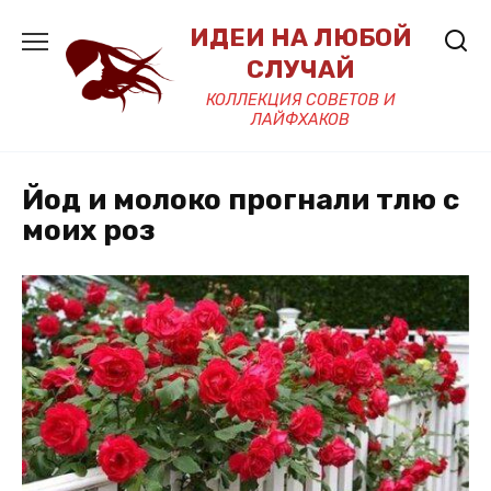
Перейти
ИДЕИ НА ЛЮБОЙ
к
содержанию
СЛУЧАЙ
КОЛЛЕКЦИЯ СОВЕТОВ И
ЛАЙФХАКОВ
Йод и молоко прогнали тлю с
моих роз