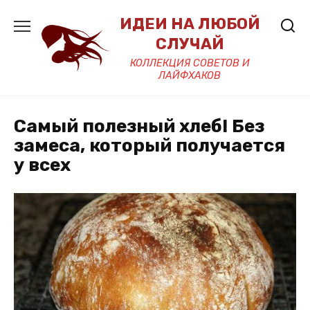
Перейти
ИДЕИ НА ЛЮБОЙ
к
содержанию
СЛУЧАЙ
КОЛЛЕКЦИЯ СОВЕТОВ И
ЛАЙФХАКОВ
Самый полезный хлеб! Без
замеса, который получается
у всех