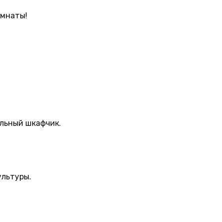
омнаты!
льный шкафчик.
ультуры.