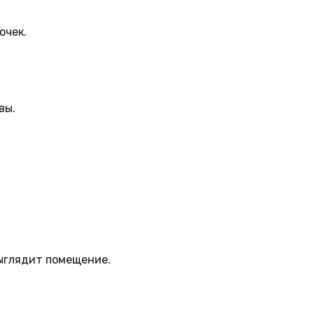
очек.
вы.
выглядит помещение.