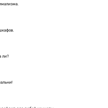
имализма.
шкафов.
а ли?
пальни!