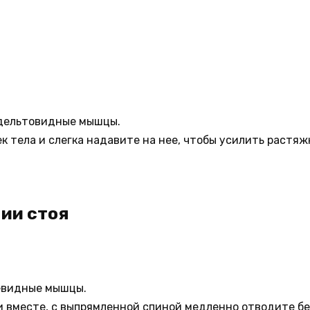
дельтовидные мышцы.
к тела и слегка надавите на нее, чтобы усилить раст
ии стоя
евидные мышцы.
и вместе, с выпрямленной спиной медленно отводите бе